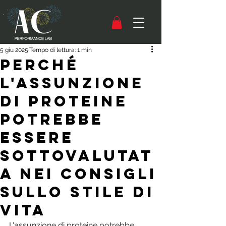
5 giu 2025
Tempo di lettura: 1 min
Perché
l'assunzione
di proteine
potrebbe
essere
sottovalutat
a nei consigli
sullo stile di
vita
L'assunzione di proteine potrebbe 