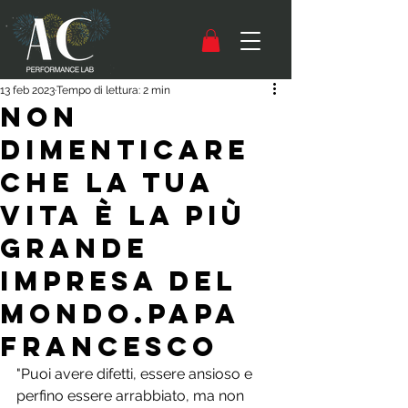
13 feb 2023
Tempo di lettura: 2 min
Non
dimenticare
che la tua
vita è la più
grande
impresa del
mondo.PAPA
FRANCESCO
"Puoi avere difetti, essere ansioso e 
perfino essere arrabbiato, ma non 