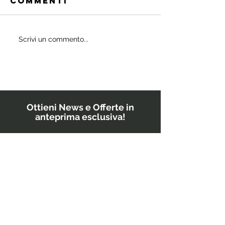
Commenti
Quali
Scrivi un commento...
IL
probiotici
POWERBU
prescrivono
i medici ai
bambini?
Ottieni News e Offerte in
anteprima esclusiva!
Inserisci il tuo indirizzo email
GO!