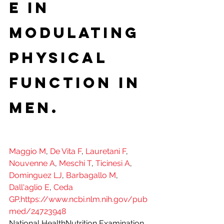
e in 
Modulating 
Physical 
Function in 
Men.
Maggio M
, 
De Vita F
, 
Lauretani F
, 
Nouvenne A
, 
Meschi T
, 
Ticinesi A
, 
Dominguez LJ
, 
Barbagallo M
, 
Dall'aglio E
, 
Ceda 
GP
.
https://www.ncbi.nlm.nih.gov/pub
med/24723948
National HealthNutrition Examination 