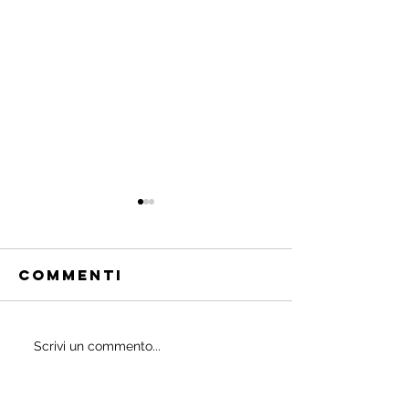
Commenti
Quali
Scrivi un commento...
IL
probiotici
POWERBU
prescrivono