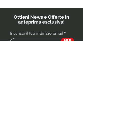
i medici ai
bambini?
Ottieni News e Offerte in
anteprima esclusiva!
Inserisci il tuo indirizzo email
GO!
Partita IVA
04339590988
Socio Onorario OST ITALIA
Estetica / Mindset / Cultura Fisica / Cultura
Alimentare