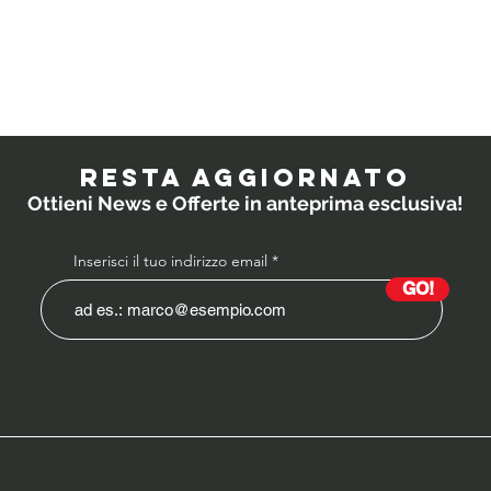
Quali
IL
probiotici
PO
prescrivono i
RESTA AGGIORNATO
medici ai
Ottieni News e Offerte in anteprima esclusiva!
bambini?
Inserisci il tuo indirizzo email
GO!