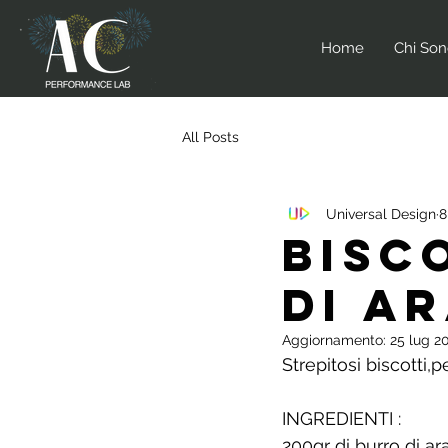
Home
Chi So
All Posts
Universal Design
8
BISC
DI A
Aggiornamento:
25 lug 2
Strepitosi biscotti,p
INGREDIENTI :
200gr di burro di ar