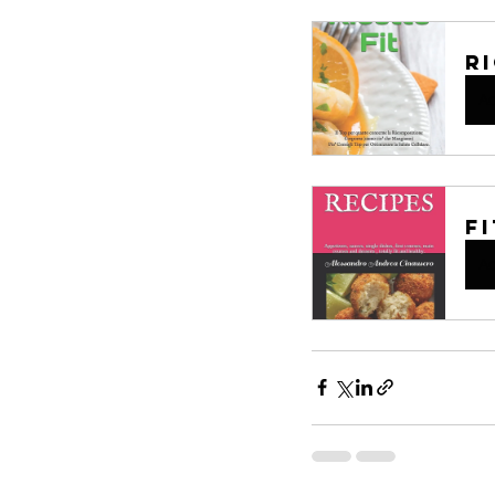
R
Ac
F
Ac