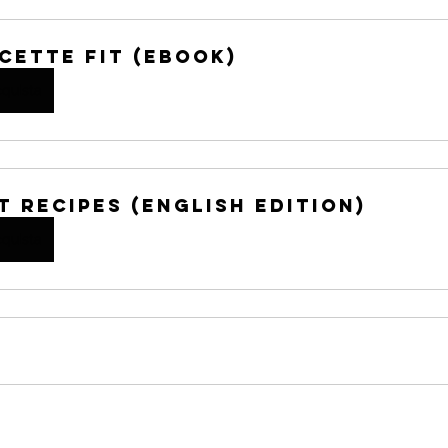
icette FIT (eBook)
quista
it Recipes (English Edition)
quista