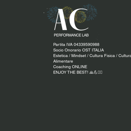
Partita IVA 04339590988
Socio Onorario OST ITALIA
Estetica / Mindset / Cultura Fisica / Cultur
Alimentare
Coaching ONLINE
ENJOY THE BEST! 🙏​💪​​❤️‍🔥​