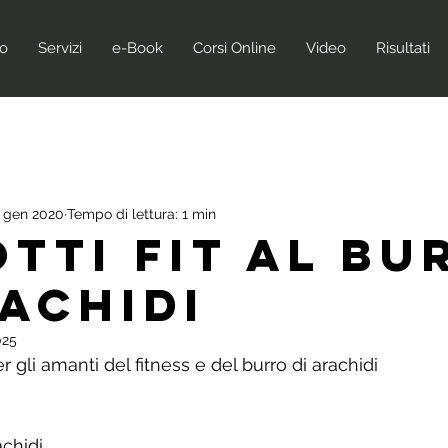
no
Servizi
e-Book
Corsi Online
Video
Risultati
 gen 2020
Tempo di lettura: 1 min
OTTI FIT AL BU
RACHIDI
025
er gli amanti del fitness e del burro di arachidi
achidi